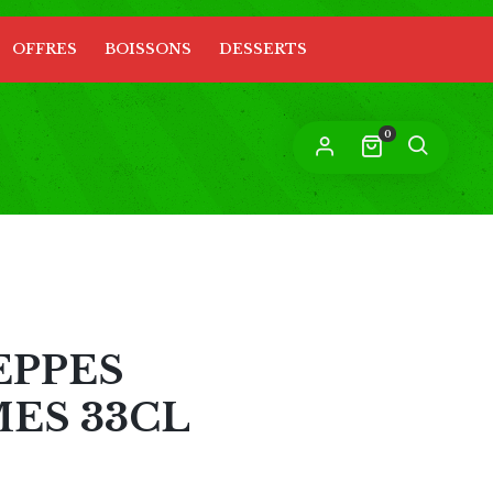
OFFRES
BOISSONS
DESSERTS
n lien permettant de définir un nouveau
ot de passe sera envoyé à votre adresse
-mail.
0
s données personnelles seront utilisées pour vous
compagner au cours de votre visite du site web,
rer l’accès à votre compte, et pour d’autres raisons
Politique de confidentialité
crites dans notre
.
S’ENREGISTRER
PPES
ES 33CL