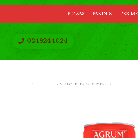
PIZZAS
PANINIS
TEX M
0248244024
ACCUEIL
/
BOISSONS
/
SCHWEPPES AGRUMES 33CL