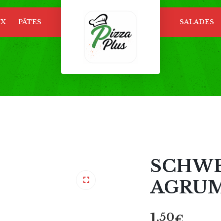
EX
PÂTES
SALADES
U
OBLIGATOIRE
MOT DE PASSE
*
m
e
SE SOUVENIR DE MOI
Vo
ac
SE CONNECTER
gé
dé
Mot de passe perdu ?
SCHWE
AGRUM
1
,50
€