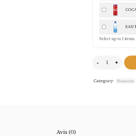
COCA
EAU 
Select up to
1
items.
Category:
Boissons
Avis (0)