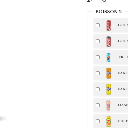
BOISSON 2
COCA
COCA
TROP
FANT
FANT
OASI
ICE T