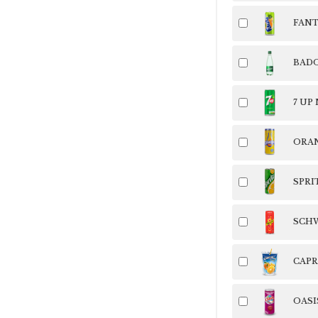
FANT
BADO
7 UP
ORAN
SPRIT
SCHW
CAPR
OASI