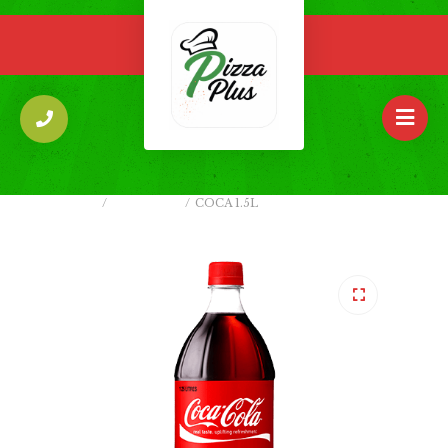
ACCUEIL
/
BOISSONS
/
COCA 1.5L