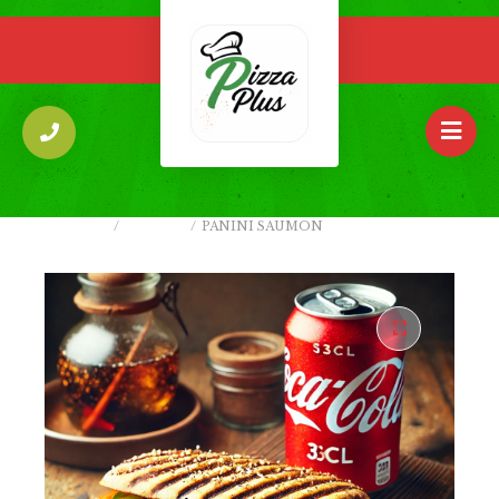
ACCUEIL
/
PANINIS
/
PANINI SAUMON